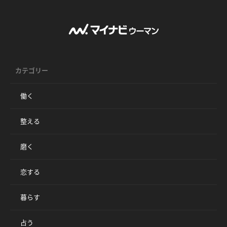
カテゴリー
働く
整える
磨く
恋する
暮らす
占う