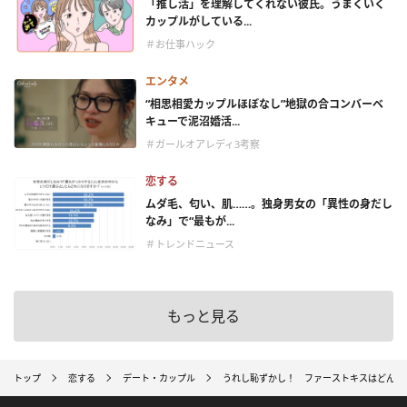
「推し活」を理解してくれない彼氏。うまくいく
カップルがしている...
＃お仕事ハック
エンタメ
“相思相愛カップルほぼなし”地獄の合コンバーベ
キューで泥沼婚活...
＃ガールオアレディ3考察
恋する
ムダ毛、匂い、肌……。独身男女の「異性の身だし
なみ」で“最もが...
＃トレンドニュース
もっと見る
トップ
恋する
デート・カップル
うれし恥ずかし！ ファーストキスはどんな