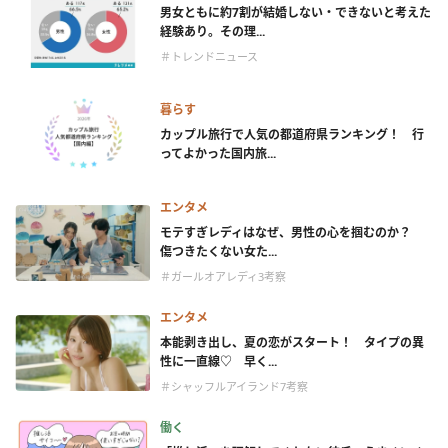
男女ともに約7割が結婚しない・できないと考えた
経験あり。その理...
＃トレンドニュース
暮らす
カップル旅行で人気の都道府県ランキング！ 行
ってよかった国内旅...
エンタメ
モテすぎレディはなぜ、男性の心を掴むのか？
傷つきたくない女た...
＃ガールオアレディ3考察
エンタメ
本能剥き出し、夏の恋がスタート！ タイプの異
性に一直線♡ 早く...
＃シャッフルアイランド7考察
働く