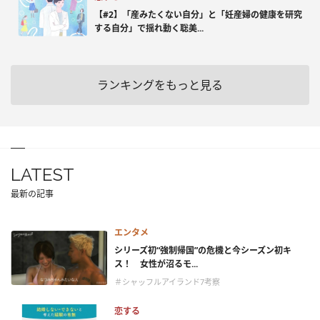
【#2】「産みたくない自分」と「妊産婦の健康を研究
する自分」で揺れ動く聡美...
ランキングをもっと見る
LATEST
最新の記事
エンタメ
シリーズ初“強制帰国”の危機と今シーズン初キ
ス！ 女性が沼るモ...
＃シャッフルアイランド7考察
恋する