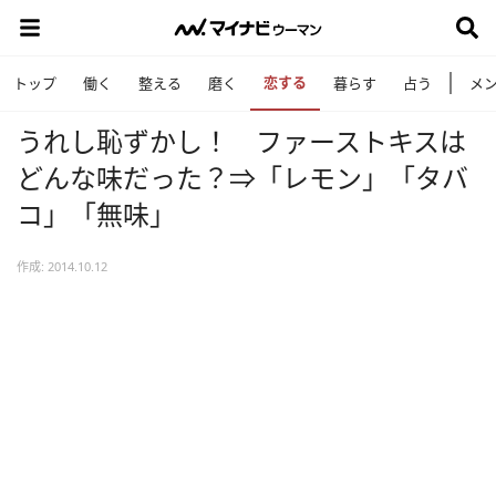
恋する
トップ
働く
整える
磨く
暮らす
占う
メ
うれし恥ずかし！ ファーストキスは
どんな味だった？⇒「レモン」「タバ
コ」「無味」
作成: 2014.10.12