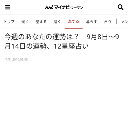
恋する
トップ
働く
整える
磨く
暮らす
占う
メ
今週のあなたの運勢は？ 9月8日〜9
月14日の運勢、12星座占い
作成: 2014.09.08