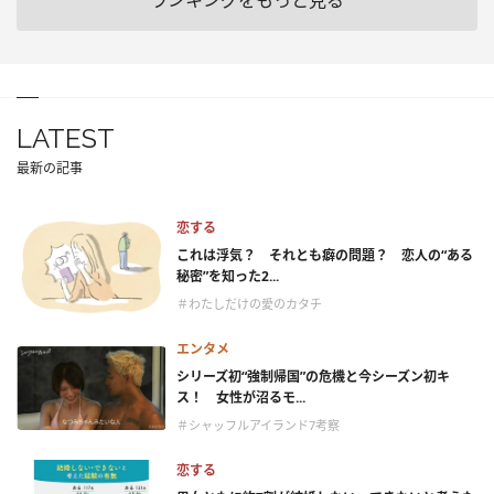
ランキングをもっと見る
LATEST
最新の記事
恋する
これは浮気？ それとも癖の問題？ 恋人の“ある
秘密”を知った2...
＃わたしだけの愛のカタチ
エンタメ
シリーズ初“強制帰国”の危機と今シーズン初キ
ス！ 女性が沼るモ...
＃シャッフルアイランド7考察
恋する