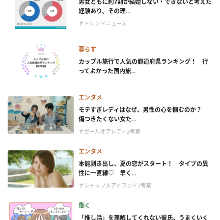
男女ともに約7割が結婚しない・できないと考えた
経験あり。その理...
＃トレンドニュース
暮らす
カップル旅行で人気の都道府県ランキング！ 行
ってよかった国内旅...
エンタメ
モテすぎレディはなぜ、男性の心を掴むのか？
傷つきたくない女た...
＃ガールオアレディ3考察
エンタメ
本能剥き出し、夏の恋がスタート！ タイプの異
性に一直線♡ 早く...
＃シャッフルアイランド7考察
働く
「推し活」を理解してくれない彼氏。うまくいく