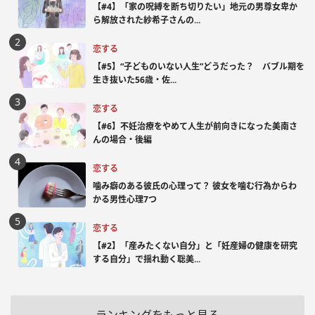
【#4】「家の呪縛を断ち切りたい」地元の男尊女卑か
ら解放された紗希子さんの...
恋する
【#5】“子どものいない人生”どうだった？ バブル期を
生き抜いた56歳・佐...
恋する
【#6】不妊治療をやめて人生が前向きになった美南さ
んの場合・後編
恋する
噛み癖のある彼氏の心理って？ 彼女を噛む行為からわ
かる男性心理7つ
恋する
【#2】「産みたくない自分」と「妊産婦の健康を研究
する自分」で揺れ動く聡美...