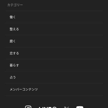
カテゴリー
働く
整える
磨く
恋する
暮らす
占う
メンバーコンテンツ