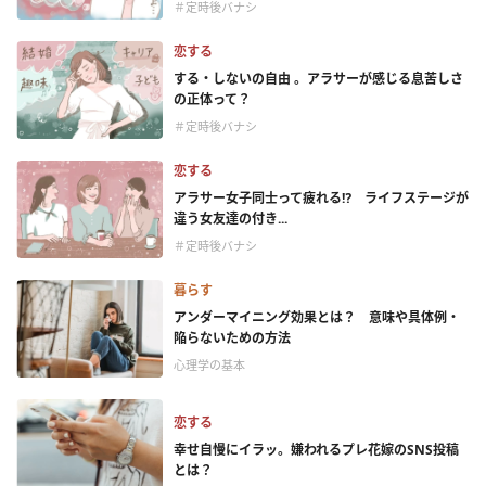
＃定時後バナシ
恋する
する・しないの自由 。アラサーが感じる息苦しさ
の正体って？
＃定時後バナシ
恋する
アラサー女子同士って疲れる⁉ ライフステージが
違う女友達の付き...
＃定時後バナシ
暮らす
アンダーマイニング効果とは？ 意味や具体例・
陥らないための方法
心理学の基本
恋する
幸せ自慢にイラッ。嫌われるプレ花嫁のSNS投稿
とは？