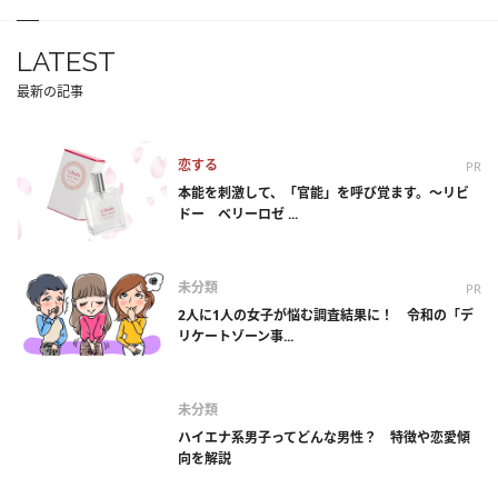
LATEST
最新の記事
恋する
PR
本能を刺激して、「官能」を呼び覚ます。～リビ
ドー ベリーロゼ ...
未分類
PR
2人に1人の女子が悩む調査結果に！ 令和の「デ
リケートゾーン事...
未分類
ハイエナ系男子ってどんな男性？ 特徴や恋愛傾
向を解説