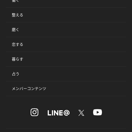
働く
整える
磨く
恋する
暮らす
占う
メンバーコンテンツ