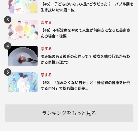
【#5】“子どものいない人生”どうだった？ バブル期を
生き抜いた56歳・佐...
恋する
【#6】不妊治療をやめて人生が前向きになった美南さ
んの場合・後編
恋する
噛み癖のある彼氏の心理って？ 彼女を噛む行為からわ
かる男性心理7つ
恋する
【#2】「産みたくない自分」と「妊産婦の健康を研究
する自分」で揺れ動く聡美...
ランキングをもっと見る