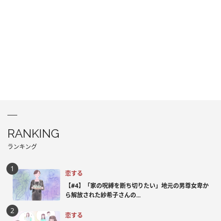
RANKING
ランキング
恋する
【#4】「家の呪縛を断ち切りたい」地元の男尊女卑か
ら解放された紗希子さんの...
恋する