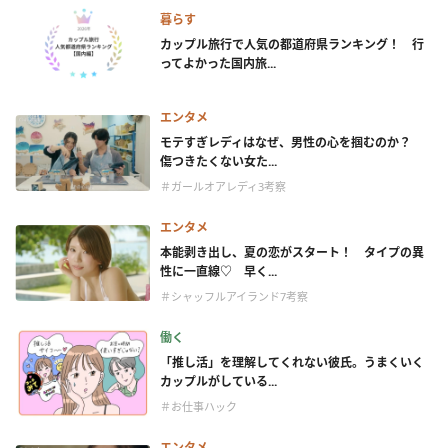
暮らす
カップル旅行で人気の都道府県ランキング！ 行
ってよかった国内旅...
エンタメ
モテすぎレディはなぜ、男性の心を掴むのか？
傷つきたくない女た...
＃ガールオアレディ3考察
エンタメ
本能剥き出し、夏の恋がスタート！ タイプの異
性に一直線♡ 早く...
＃シャッフルアイランド7考察
働く
「推し活」を理解してくれない彼氏。うまくいく
カップルがしている...
＃お仕事ハック
エンタメ