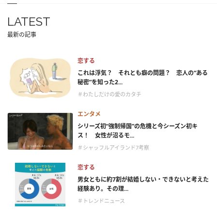
LATEST
最新の記事
恋する
これは浮気？ それとも癖の問題？ 恋人の“ある
秘密”を知った2...
＃わたしだけの愛のカタチ
エンタメ
シリーズ初“強制帰国”の危機と今シーズン初キ
ス！ 女性が沼るモ...
＃シャッフルアイランド7考察
恋する
男女ともに約7割が結婚しない・できないと考えた
経験あり。その理...
＃トレンドニュース