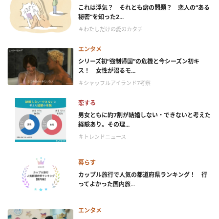
これは浮気？ それとも癖の問題？ 恋人の“ある
秘密”を知った2...
＃わたしだけの愛のカタチ
エンタメ
シリーズ初“強制帰国”の危機と今シーズン初キ
ス！ 女性が沼るモ...
＃シャッフルアイランド7考察
恋する
男女ともに約7割が結婚しない・できないと考えた
経験あり。その理...
＃トレンドニュース
暮らす
カップル旅行で人気の都道府県ランキング！ 行
ってよかった国内旅...
エンタメ