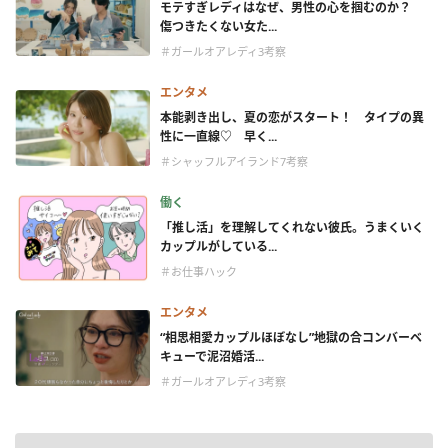
モテすぎレディはなぜ、男性の心を掴むのか？
傷つきたくない女た...
＃ガールオアレディ3考察
エンタメ
本能剥き出し、夏の恋がスタート！ タイプの異
性に一直線♡ 早く...
＃シャッフルアイランド7考察
働く
「推し活」を理解してくれない彼氏。うまくいく
カップルがしている...
＃お仕事ハック
エンタメ
“相思相愛カップルほぼなし”地獄の合コンバーベ
キューで泥沼婚活...
＃ガールオアレディ3考察