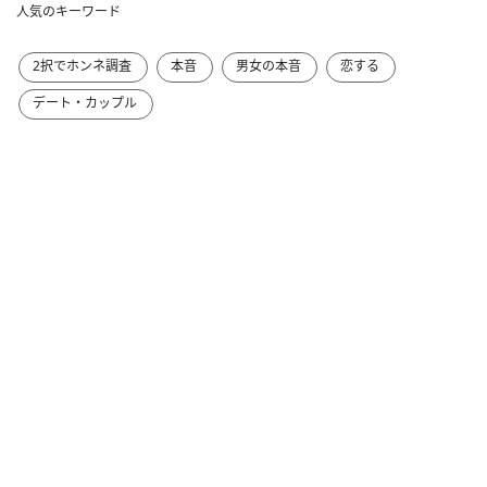
人気のキーワード
2択でホンネ調査
本音
男女の本音
恋する
デート・カップル