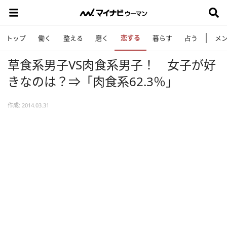
恋する
トップ
働く
整える
磨く
暮らす
占う
メ
草食系男子VS肉食系男子！ 女子が好
きなのは？⇒「肉食系62.3％」
作成: 2014.03.31