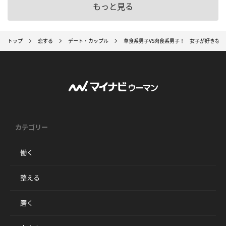
もっと見る
トップ
恋する
デート・カップル
草食系男子VS肉食系男子！ 女子が好きなのは
カテゴリー
働く
整える
磨く