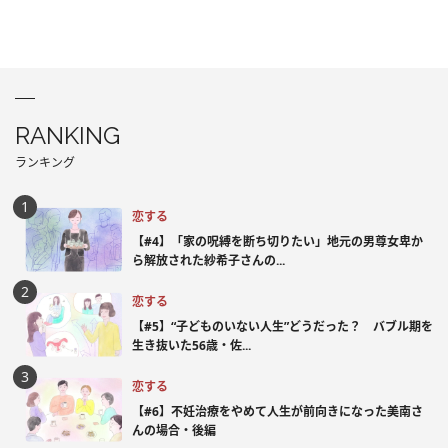
RANKING
ランキング
恋する
【#4】「家の呪縛を断ち切りたい」地元の男尊女卑か
ら解放された紗希子さんの...
恋する
【#5】“子どものいない人生”どうだった？ バブル期を
生き抜いた56歳・佐...
恋する
【#6】不妊治療をやめて人生が前向きになった美南さ
んの場合・後編