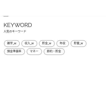
KEYWORD
人気のキーワード
雑学_w
収入_w
貯金_w
年収
貯蓄_w
預金準備率
マネー
節約・貯金