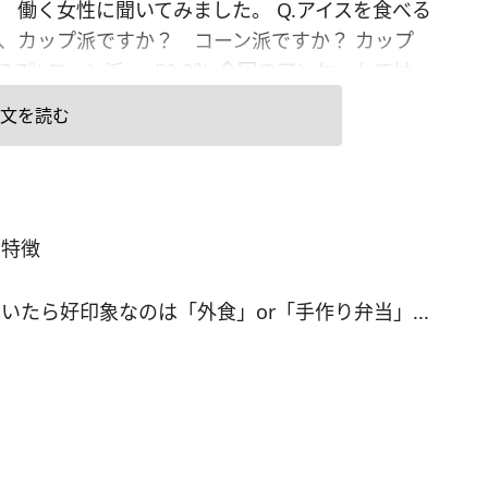
 働く女性に聞いてみました。 Q.アイスを食べる
、カップ派ですか？ コーン派ですか？ カップ
47.7％コーン派……52.3％ 今回のアンケートでは、
派とコーン派がほぼ半々に分かれる結果となりま
文を読む
それぞれにいいところがあり迷った女性も多そ
ではカップとコーン、どうしてそちらを選びやす
詳しく聞いてみましょう。 ＜カップ派の意見＞ ■
は結果損なのでカップ派？ ・「コーンは大してお
の特徴
ないのにカロリーが増えるから」（28歳／ソフト
／技術職）・「コーンはかえって喉が渇いて不快
たら好印象なのは「外食」or「手作り弁当」...
」（26歳／情報・IT／事務系専門職）・「カップ
が食べやすいし、コーンってアイスの味が薄くな
な気がしてあまり好きじゃない」（34歳／小売店
職・サービス系） カップ派な女性がコーンを嫌う
ロリーやパサパサ感、その味に理由があるとか。
に集中してとことん味わいたい女性には、コーン