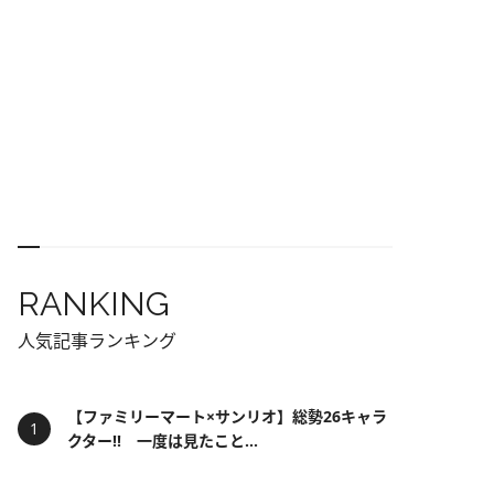
RANKING
人気記事ランキング
【ファミリーマート×サンリオ】総勢26キャラ
クター!! 一度は見たこと...