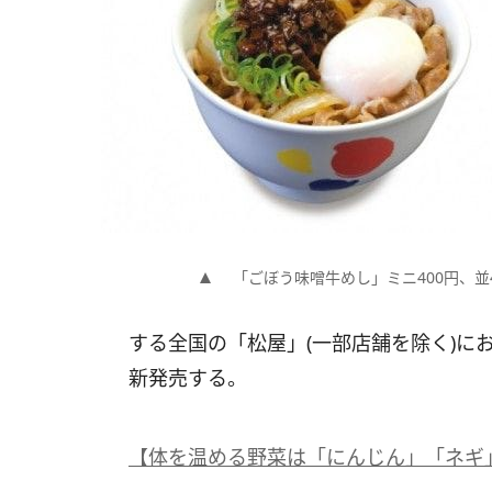
「ごぼう味噌牛めし」ミニ400円、並4
する全国の「松屋」(一部店舗を除く)に
新発売する。
【体を温める野菜は「にんじん」「ネギ