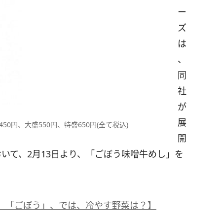
ー
ズ
は
、
同
社
が
展
50円、大盛550円、特盛650円(全て税込)
開
おいて、2月13日より、「ごぼう味噌牛めし」を
」「ごぼう」、では、冷やす野菜は？】