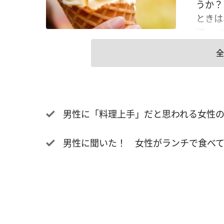
うか？
ときは
派……
カップ
全
した。
う？ 
いのか
コーン
男性に「料理上手」だと思われる女性
いしく
ウェア
男性に聞いた！ 女性がランチで食べてい
だから
のほう
るよう
／販売
のはカ
アイス