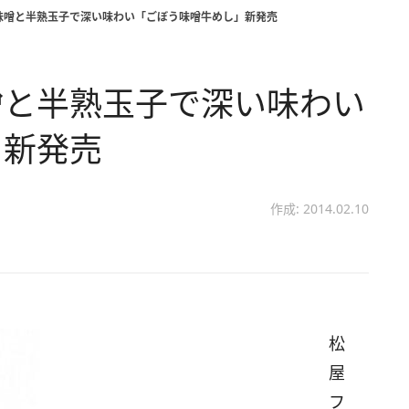
味噌と半熟玉子で深い味わい「ごぼう味噌牛めし」新発売
噌と半熟玉子で深い味わい
」新発売
作成: 2014.02.10
松
屋
フ