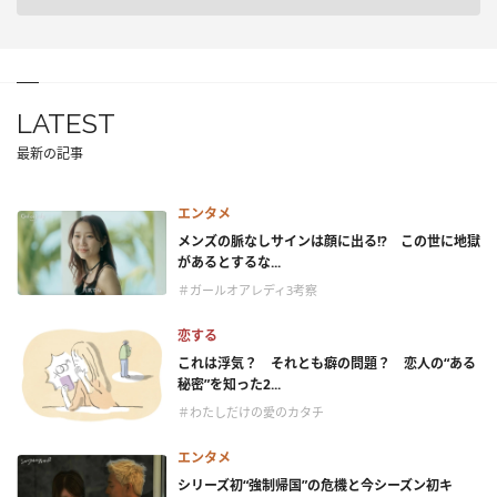
LATEST
最新の記事
エンタメ
メンズの脈なしサインは顔に出る!? この世に地獄
があるとするな...
＃ガールオアレディ3考察
恋する
これは浮気？ それとも癖の問題？ 恋人の“ある
秘密”を知った2...
＃わたしだけの愛のカタチ
エンタメ
シリーズ初“強制帰国”の危機と今シーズン初キ