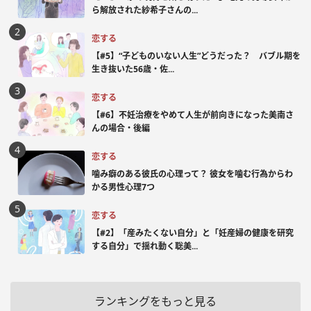
ら解放された紗希子さんの...
恋する
【#5】“子どものいない人生”どうだった？ バブル期を
生き抜いた56歳・佐...
恋する
【#6】不妊治療をやめて人生が前向きになった美南さ
んの場合・後編
恋する
噛み癖のある彼氏の心理って？ 彼女を噛む行為からわ
かる男性心理7つ
恋する
【#2】「産みたくない自分」と「妊産婦の健康を研究
する自分」で揺れ動く聡美...
ランキングをもっと見る