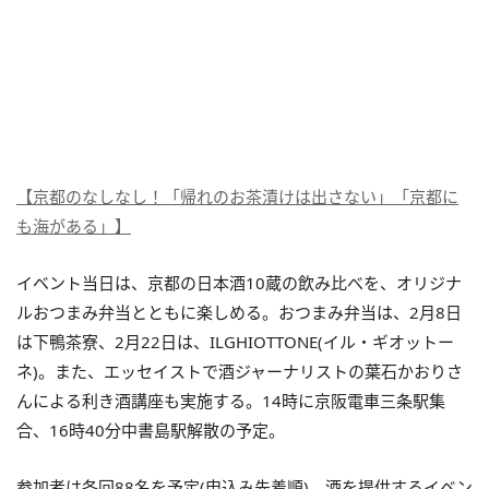
【京都のなしなし！「帰れのお茶漬けは出さない」「京都に
も海がある」】
イベント当日は、京都の日本酒10蔵の飲み比べを、オリジナ
ルおつまみ弁当とともに楽しめる。おつまみ弁当は、2月8日
は下鴨茶寮、2月22日は、ILGHIOTTONE(イル・ギオットー
ネ)。また、エッセイストで酒ジャーナリストの葉石かおりさ
んによる利き酒講座も実施する。14時に京阪電車三条駅集
合、16時40分中書島駅解散の予定。
参加者は各回88名を予定(申込み先着順)。酒を提供するイベン