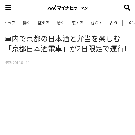
トップ
働く
整える
磨く
恋する
暮らす
占う
メ
車内で京都の日本酒と弁当を楽しむ
「京都日本酒電車」が2日限定で運行!
作成: 2014.01.14