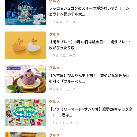
グルメ
ラッコ＆ジュゴンのスイーツがかわいすぎ！ シ
ェラトン都ホテル大...
＃グルメニュース
グルメ
【鳩サブレー】8月10日は鳩の日！ 鳩サブレー1
枚がぴったり収...
＃グルメニュース
グルメ
【名古屋】ぴよりん史上初！ 爽やかな紫色が目
を引く「ブルーベリ...
＃グルメニュース
グルメ
【ファミリーマート×サンリオ】総勢26キャラクタ
ー!! 一度は...
＃トレンドニュース
グルメ