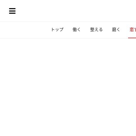
トップ
働く
整える
磨く
恋