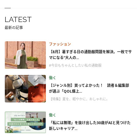
LATEST
最新の記事
ファッション
【8月】暑すぎる日の通勤服問題を解決。一枚でサ
マになる“大人の...
#今日もちゃんとしたい私の通勤服
働く
【ジャンル別】買ってよかった！ 読者＆編集部
が選ぶ「QOL爆上...
【特集】夏を、軽やかに、おしゃれに。
働く
「私には無理」を抜け出した30歳がAIと見つけた
新しいキャリア...