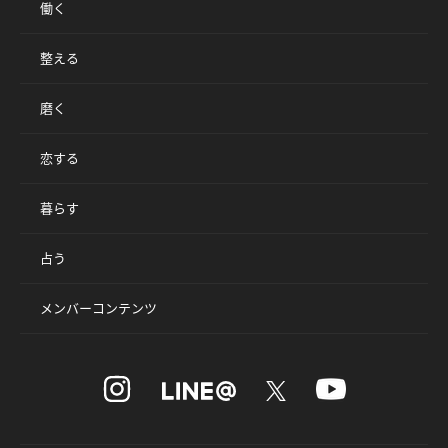
働く
整える
磨く
恋する
暮らす
占う
メンバーコンテンツ