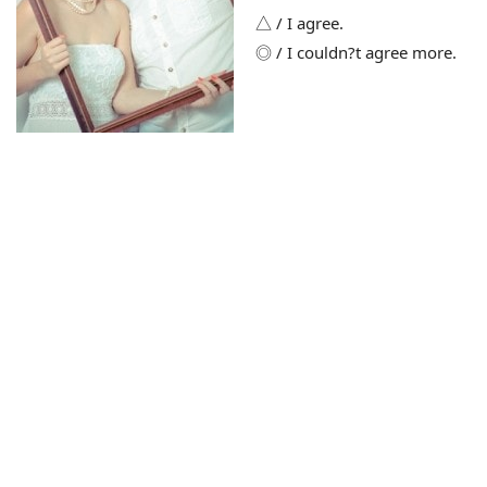
△ / I agree.
◎ / I couldn?t agree more.