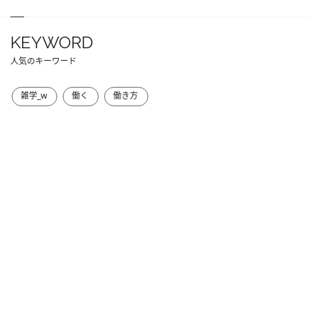
KEYWORD
人気のキーワード
雑学_w
働く
働き方