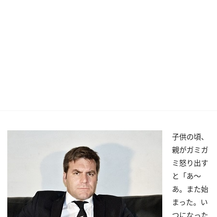
子供の頃、
親がガミガ
ミ怒り出す
と「あ～
あ。また始
まった。い
つになった