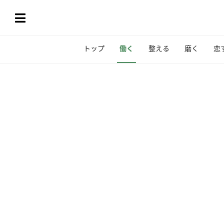
トップ
働く
整える
磨く
恋