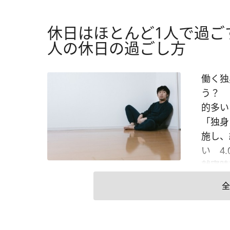
休日はほとんど1人で過ご
人の休日の過ごし方
働く独
う？ 
的多い
「独身
施し、
い 4.
就寝時
半数を
全
という
誰もが
として