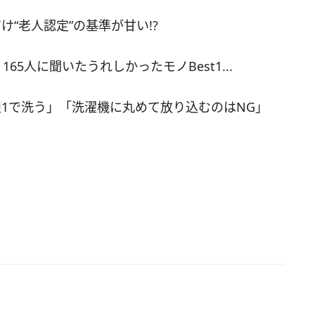
3％)、午後11時(16.5％)、午前2時(15.3％)と続きま
“老人認定”の基準が甘い!?
体の6割以上が午後11時～午前1時に就寝すると回
した。年代別だと、特に20代が平日より就寝時刻
5人に聞いたうれしかったモノBest1...
(59.8％)傾向となりました。 ■休日の起床時間 早
8％ 遅い 71.8％ 変わらない 24.5％ 休日の起床
1で洗う」「洗濯機に丸めて放り込むのはNG」
平日より「遅い」と答えた割合が71.8％。夜更か
も朝寝坊の人が多いようです。やはり、仕事のあ
比べて朝寝坊できるのが、休日の醍醐味というこ
ょうか。 ちなみに、起床時刻として、最も多かっ
前8時(23.8％)。以下、午前7時(18.3％)、午前9
.8％)、午前10時(13.0％)でした。男女別にみると、
刻が平日より遅いと答えた女性の割合が76.0％と
女性の方がやや朝寝坊な傾向にあるようです。 ■
誰と過ごすのか 休日の過ごし方を4つのパターン
たところ、「一人で過ごすことが多い」と答えた
体の8割を占め、独身ビジネスパーソンの“おひと