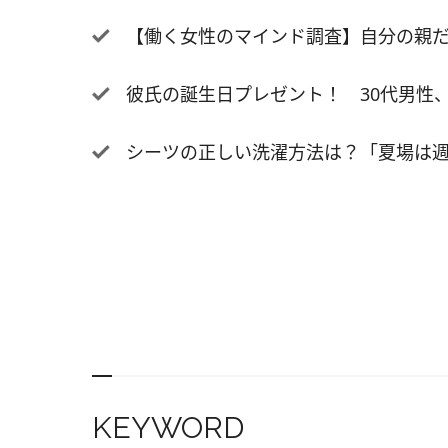
(20.
【働く女性のマインド調査】自分の親だけ
す。全
答しま
彼氏の誕生日プレゼント！ 30代男性、16
は遅い
い 3.
シーツの正しい洗濯方法は？「夏場は週
時刻は
しより
る日と
とでし
たのが午
時(15
起床時
高く、
休日は
で聞い
KEYWORD
人が全