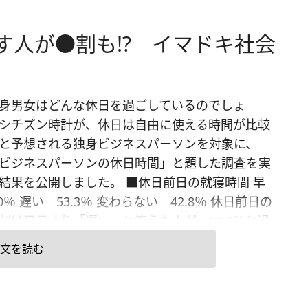
す人が●割も!? イマドキ社会
身男女はどんな休日を過ごしているのでしょ
シチズン時計が、休日は自由に使える時間が比較
と予想される独身ビジネスパーソンを対象に、
ビジネスパーソンの休日時間」と題した調査を実
結果を公開しました。 ■休日前日の就寝時間 早
0％ 遅い 53.3％ 変わらない 42.8％ 休日前日の
刻は平日より「遅い」と答えた人が、53.3％と過
わずかに上回りました。一方で、「変わらない」
文を読む
人も4割以上(42.8％)おり、休前日だからといって
夜更かしをするわけではないようです。 就寝時刻
最も多かったのは午前0時(26.5％)。以下、午前1時