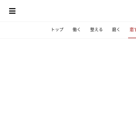
トップ
働く
整える
磨く
恋