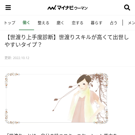
働く
トップ
整える
磨く
恋する
暮らす
占う
メ
【世渡り上手度診断】世渡りスキルが高くて出世し
やすいタイプ？
更新: 2022.10.12