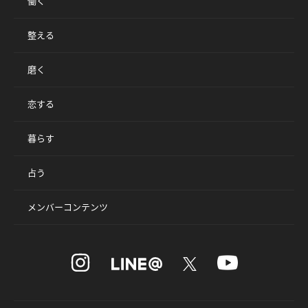
働く
整える
磨く
恋する
暮らす
占う
メンバーコンテンツ