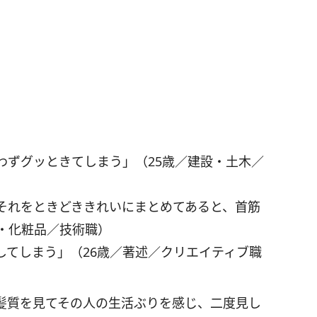
わずグッときてしまう」（25歳／建設・土木／
それをときどききれいにまとめてあると、首筋
・化粧品／技術職）
してしまう」（26歳／著述／クリエイティブ職
髪質を見てその人の生活ぶりを感じ、二度見し