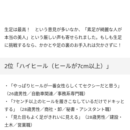
生足は最高！ という意見が多いなか、「素足が綺麗な人が
本当の美人」という厳しい声も寄せられました。もしも生足
に挑戦するなら、かかとや足の裏のお手入れは欠かさずに！
2位「ハイヒール（ヒールが7cm以上）」
・「やっぱりヒールが一番女性らしくてセクシーだと思う」
（26歳男性／自動車関連／事務系専門職）
・「7センチ以上のヒールを履きこなしているだけでドキッと
する」（28歳男性／商社・卸／秘書・アシスタント職）
・「見た目もよく足がきれいに見える」（28歳男性／建設・
土木／営業職）