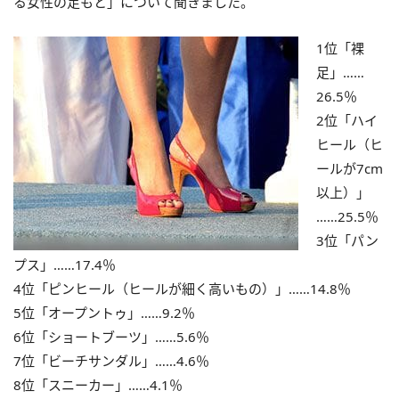
る女性の足もと」について聞きました。
1位「裸
足」……
26.5％
2位「ハイ
ヒール（ヒ
ールが7cm
以上）」
……25.5％
3位「パン
プス」……17.4％
4位「ピンヒール（ヒールが細く高いもの）」……14.8％
5位「オープントゥ」……9.2％
6位「ショートブーツ」……5.6％
7位「ビーチサンダル」……4.6％
8位「スニーカー」……4.1％