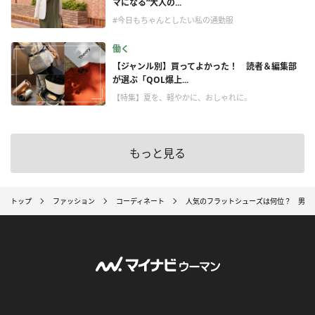
マになる“大人の...
#今日もちゃんとしたい私の通勤服
働く
【ジャンル別】買ってよかった！ 読者＆編集部
が選ぶ「QOL爆上...
【特集】夏を、軽やかに、おしゃれに。
もっと見る
トップ
ファッション
コーディネート
人気のフラットシューズは何位？ 男性