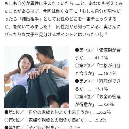
もしも自分が異性に生まれていたら……と、あなたも考えてみ
たことがあるはず。今回は働く女子に「もしも自分が男性だ
ったら『結婚相手』として女性のどこを一番チェックする
か」を聞いてみました！ 同性だから知っている、奥さんに
ぴったりな女子を見分けるポイントとはいったい何？
●第1位／「価値観が合
うか」……41.2％
○第2位／「性格が自分
と合うか」……18.1％
●第3位／「料理ができ
るか」……15.1％
○第4位／「お金の管理
が得意か」……8.6％
●第5位／「自分の家族と仲よく出来そうか」……6.2％
○第6位／「家族や親戚との関係が良好か」……5.2％
●第7位／「子どもが好きか」……2.1％