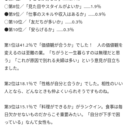
○第8位／「見た目やスタイルがよいか」……1.9％
●第9位／「仕事のスキルや収入はあるか」……0.9％
○第10位／「友だちが多いか」……0.3％
●第10位／「安らげるか」……0.3％
第1位は41.2％で「価値観が合うか」でした！ 人の価値観を
変えるのは至難の業。「ちがうと一生暮らすのは無理だと思
う」「これが原因で別れる夫婦は多い」という意見が目立ち
ました。
第2位は18.1％で「性格が自分と合うか」でした。相性のいい
人となら、どんなときも仲よくいられそうですものね。
第3位は15.1％で「料理ができるか」がランクイン。食事は毎
日欠かせないものだからこそ重要みたい。「自分が下手で困
っている」なんて女性も。