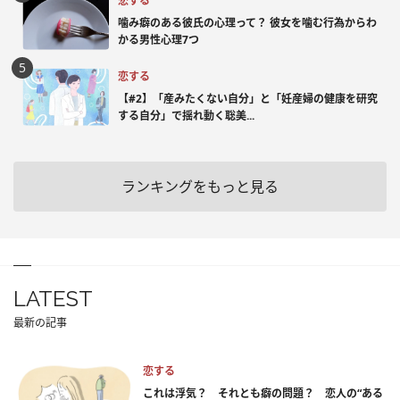
恋する
噛み癖のある彼氏の心理って？ 彼女を噛む行為からわ
かる男性心理7つ
恋する
【#2】「産みたくない自分」と「妊産婦の健康を研究
する自分」で揺れ動く聡美...
ランキングをもっと見る
LATEST
最新の記事
恋する
これは浮気？ それとも癖の問題？ 恋人の“ある