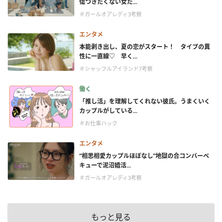
傷つきたくない女た...
＃ガールオアレディ3考察
エンタメ
本能剥き出し、夏の恋がスタート！ タイプの異
性に一直線♡ 早く...
＃シャッフルアイランド7考察
働く
「推し活」を理解してくれない彼氏。うまくいく
カップルがしている...
＃お仕事ハック
エンタメ
“相思相愛カップルほぼなし”地獄の合コンバーベ
キューで泥沼婚活...
＃ガールオアレディ3考察
もっと見る