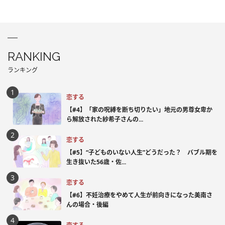
RANKING
ランキング
恋する
【#4】「家の呪縛を断ち切りたい」地元の男尊女卑か
ら解放された紗希子さんの...
恋する
【#5】“子どものいない人生”どうだった？ バブル期を
生き抜いた56歳・佐...
恋する
【#6】不妊治療をやめて人生が前向きになった美南さ
んの場合・後編