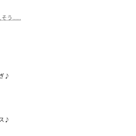
そう……
ぎ♪
ス♪