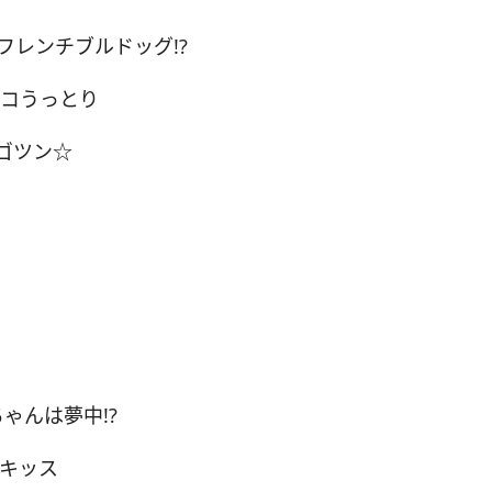
フレンチブルドッグ!?
ンコうっとり
ゴツン☆
ゃんは夢中!?
いキッス