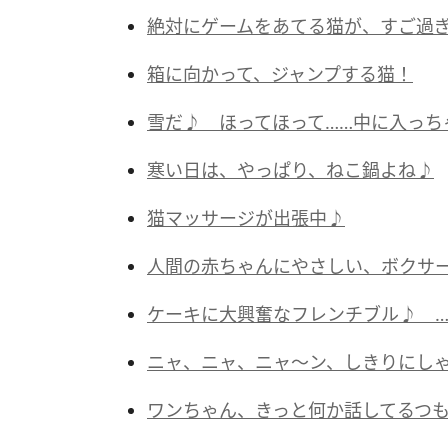
絶対にゲームをあてる猫が、すご過
箱に向かって、ジャンプする猫！
雪だ♪ ほってほって……中に入っちゃ
寒い日は、やっぱり、ねこ鍋よね♪
猫マッサージが出張中♪
人間の赤ちゃんにやさしい、ボクサ
ケーキに大興奮なフレンチブル♪ …
ニャ、ニャ、ニャ～ン、しきりにし
ワンちゃん、きっと何か話してるつも