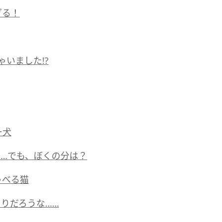
ぎる！
いました!?
ー犬
…でも、ぼくの分は？
ゃべる猫
りだろうな……