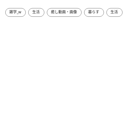
雑学_w
生活
癒し動画・画像
暮らす
生活