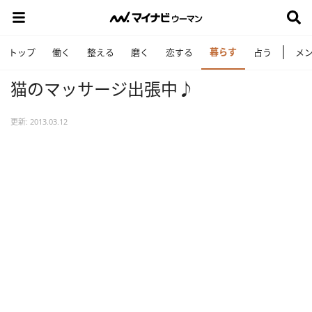
暮らす
トップ
働く
整える
磨く
恋する
占う
メ
猫のマッサージ出張中♪
更新: 2013.03.12