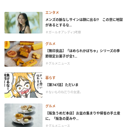
エンタメ
メンズの脈なしサインは顔に出る!? この世に地獄
があるとするな...
＃ガールオアレディ3考察
グルメ
【無印良品】「ほめられかぼちゃ」シリーズの季
節限定お菓子が全1...
＃グルメニュース
暮らす
【第747話】ただいま
＃ないものねだりの女達。
グルメ
【阪急うめだ本店】お盆の集まりや帰省の手土産
に。「阪急の夏みや...
＃グルメニュース