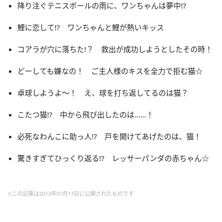
降り注ぐテニスボールの雨に、ワンちゃんは夢中!?
鯉に恋して!? ワンちゃんと鯉が熱いキッス
コアラが穴に落ちた!？ 救出が成功しようとしたその時！
どーしても嫌なの！ ご主人様のキスを全力で拒む猫☆
卓球しようよ～！ え、球を打ち返してるのは猫？
こたつ猫!? 中から飛び出したのは……！
必死なわんこに助っ人!? 戸を開けてあげたのは、猫！
驚きすぎてひっくり返る!? レッサーパンダの赤ちゃん☆
※この記事は2013年01月17日に公開されたものです