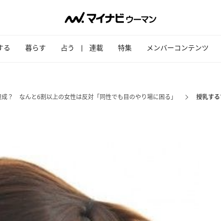
する
暮らす
占う
連載
特集
メンバーコンテンツ
賛成？ なんと6割以上の女性は反対「同性でも目のやり場に困る」
授乳する