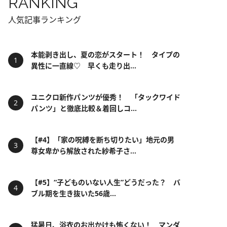
RANKING
人気記事ランキング
本能剥き出し、夏の恋がスタート！ タイプの
異性に一直線♡ 早くも走り出...
ユニクロ新作パンツが優秀！ 「タックワイド
パンツ」と徹底比較＆着回しコ...
【#4】「家の呪縛を断ち切りたい」地元の男
尊女卑から解放された紗希子さ...
【#5】“子どものいない人生”どうだった？ バ
ブル期を生き抜いた56歳...
猛暑日、浴衣のお出かけも怖くない！ マンダ