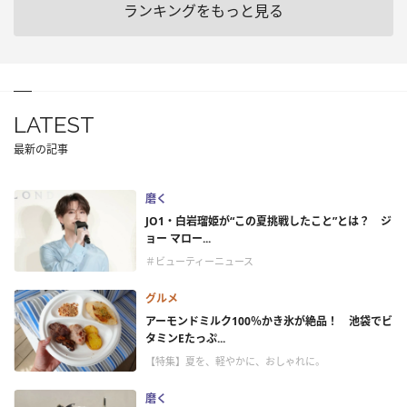
ランキングをもっと見る
LATEST
最新の記事
磨く
JO1・白岩瑠姫が“この夏挑戦したこと”とは？ ジ
ョー マロー...
＃ビューティーニュース
グルメ
アーモンドミルク100％かき氷が絶品！ 池袋でビ
タミンEたっぷ...
【特集】夏を、軽やかに、おしゃれに。
磨く