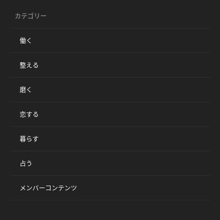
カテゴリー
働く
整える
磨く
恋する
暮らす
占う
メンバーコンテンツ