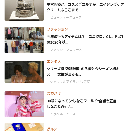
美容医療か、コスメデコルテか。エイジングケア
クリームもここまで...
＃ビューティーニュース
ファッション
今年流行るアイテムは？ ユニクロ、GU、PLST
の2026年秋...
＃ファッションニュース
エンタメ
シリーズ初“強制帰国”の危機と今シーズン初キ
ス！ 女性が沼るモ...
＃シャッフルアイランド7考察
おでかけ
30歳になっても“しなこワールド”全開を宣言！
しなこ＆We♡...
＃トラベルニュース
グルメ