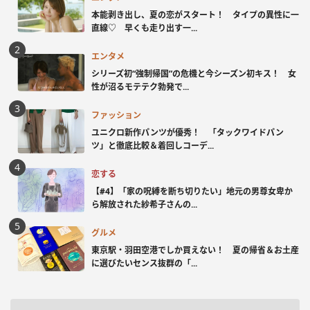
本能剥き出し、夏の恋がスタート！ タイプの異性に一
直線♡ 早くも走り出す一...
エンタメ
シリーズ初“強制帰国”の危機と今シーズン初キス！ 女
性が沼るモテテク勃発で...
ファッション
ユニクロ新作パンツが優秀！ 「タックワイドパン
ツ」と徹底比較＆着回しコーデ...
恋する
【#4】「家の呪縛を断ち切りたい」地元の男尊女卑か
ら解放された紗希子さんの...
グルメ
東京駅・羽田空港でしか買えない！ 夏の帰省＆お土産
に選びたいセンス抜群の「...