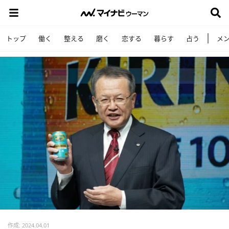
トップ
働く
整える
磨く
恋する
暮らす
占う
メ
作成: 2024.04.01