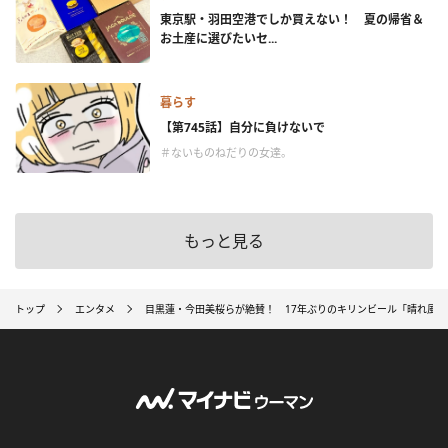
東京駅・羽田空港でしか買えない！ 夏の帰省＆
お土産に選びたいセ...
暮らす
【第745話】自分に負けないで
＃ないものねだりの女達。
もっと見る
トップ
エンタメ
目黒蓮・今田美桜らが絶賛！ 17年ぶりのキリンビール「晴れ風