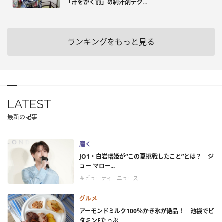
「汗をかく前」の制汗剤テク...
ランキングをもっと見る
LATEST
最新の記事
磨く
JO1・白岩瑠姫が“この夏挑戦したこと”とは？ ジ
ョー マロー...
＃ビューティーニュース
グルメ
アーモンドミルク100％かき氷が絶品！ 池袋でビ
タミンEたっぷ...