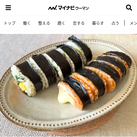
トップ
働く
整える
磨く
恋する
暮らす
占う
メ