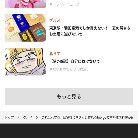
＃トラベルニュース
グルメ
東京駅・羽田空港でしか買えない！ 夏の帰省＆
お土産に選びたいセ...
暮らす
【第745話】自分に負けないで
＃ないものねだりの女達。
もっと見る
トップ
グルメ
これはハマる。帰宅後にサクッと作れるbibigoの本格韓国料理が最高