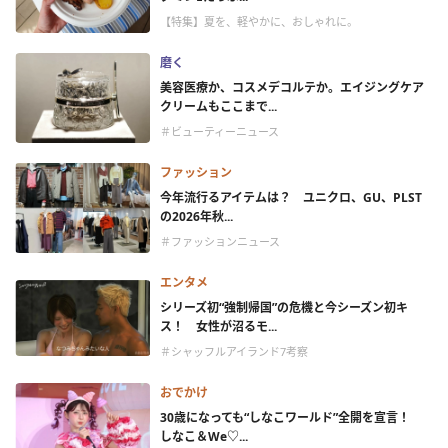
【特集】夏を、軽やかに、おしゃれに。
磨く
美容医療か、コスメデコルテか。エイジングケア
クリームもここまで...
＃ビューティーニュース
ファッション
今年流行るアイテムは？ ユニクロ、GU、PLST
の2026年秋...
＃ファッションニュース
エンタメ
シリーズ初“強制帰国”の危機と今シーズン初キ
ス！ 女性が沼るモ...
＃シャッフルアイランド7考察
おでかけ
30歳になっても“しなこワールド”全開を宣言！
しなこ＆We♡...