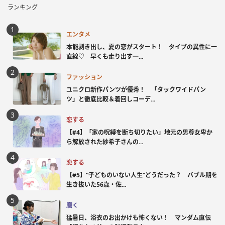
ランキング
エンタメ
本能剥き出し、夏の恋がスタート！ タイプの異性に一
直線♡ 早くも走り出す一...
ファッション
ユニクロ新作パンツが優秀！ 「タックワイドパン
ツ」と徹底比較＆着回しコーデ...
恋する
【#4】「家の呪縛を断ち切りたい」地元の男尊女卑か
ら解放された紗希子さんの...
恋する
【#5】“子どものいない人生”どうだった？ バブル期を
生き抜いた56歳・佐...
磨く
猛暑日、浴衣のお出かけも怖くない！ マンダム直伝