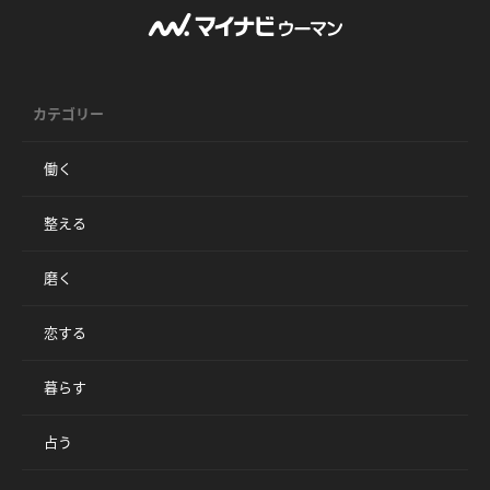
カテゴリー
働く
整える
磨く
恋する
暮らす
占う