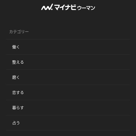
カテゴリー
働く
整える
磨く
恋する
暮らす
占う