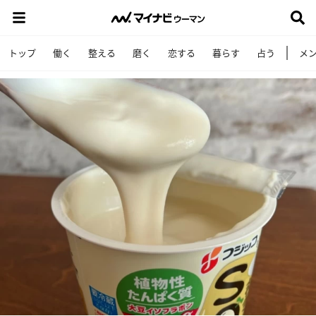
トップ
働く
整える
磨く
恋する
暮らす
占う
メ