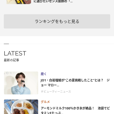
に選びたいセンス抜群の「...
ランキングをもっと見る
LATEST
最新の記事
磨く
JO1・白岩瑠姫が“この夏挑戦したこと”とは？ ジ
ョー マロー...
＃ビューティーニュース
グルメ
アーモンドミルク100％かき氷が絶品！ 池袋でビ
タミンEたっぷ...