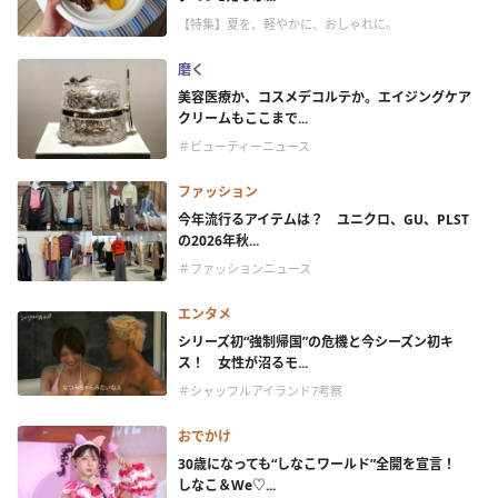
【特集】夏を、軽やかに、おしゃれに。
磨く
美容医療か、コスメデコルテか。エイジングケア
クリームもここまで...
＃ビューティーニュース
ファッション
今年流行るアイテムは？ ユニクロ、GU、PLST
の2026年秋...
＃ファッションニュース
エンタメ
シリーズ初“強制帰国”の危機と今シーズン初キ
ス！ 女性が沼るモ...
＃シャッフルアイランド7考察
おでかけ
30歳になっても“しなこワールド”全開を宣言！
しなこ＆We♡...