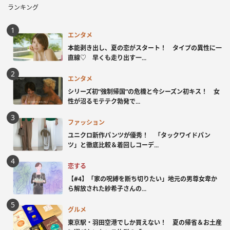
ランキング
エンタメ
本能剥き出し、夏の恋がスタート！ タイプの異性に一
直線♡ 早くも走り出す一...
エンタメ
シリーズ初“強制帰国”の危機と今シーズン初キス！ 女
性が沼るモテテク勃発で...
ファッション
ユニクロ新作パンツが優秀！ 「タックワイドパン
ツ」と徹底比較＆着回しコーデ...
恋する
【#4】「家の呪縛を断ち切りたい」地元の男尊女卑か
ら解放された紗希子さんの...
グルメ
東京駅・羽田空港でしか買えない！ 夏の帰省＆お土産