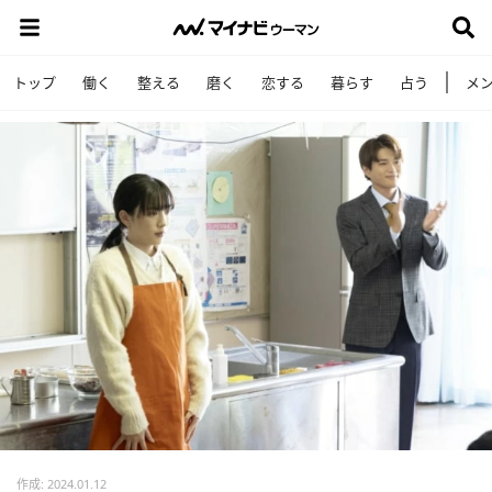
トップ
働く
整える
磨く
恋する
暮らす
占う
メ
作成: 2024.01.12