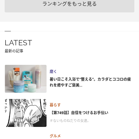
ランキングをもっと見る
LATEST
最新の記事
磨く
暑い日こそ入浴で“整える”。カラダとココロの疲
れを癒やすご褒美...
暮らす
【第749話】自信をつけるお手伝い
＃ないものねだりの女達。
グルメ