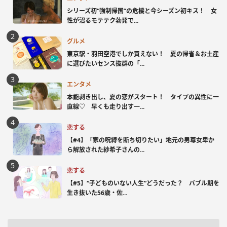
シリーズ初“強制帰国”の危機と今シーズン初キス！ 女
性が沼るモテテク勃発で...
グルメ
東京駅・羽田空港でしか買えない！ 夏の帰省＆お土産
に選びたいセンス抜群の「...
エンタメ
本能剥き出し、夏の恋がスタート！ タイプの異性に一
直線♡ 早くも走り出す一...
恋する
【#4】「家の呪縛を断ち切りたい」地元の男尊女卑か
ら解放された紗希子さんの...
恋する
【#5】“子どものいない人生”どうだった？ バブル期を
生き抜いた56歳・佐...