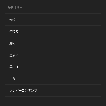
カテゴリー
働く
整える
磨く
恋する
暮らす
占う
メンバーコンテンツ