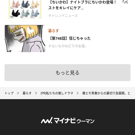
【ちいかわ】ナイトブラにちいかわ登場！ 「バ
ストをキレイにケア...
＃トレンドニュース
暮らす
【第748話】信じちゃった
＃ないものねだりの女達。
もっと見る
トップ
暮らす
(PR)私たちの推しドラマ
爆エモ青春からの裏切り急展開。とん