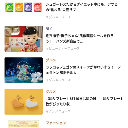
シュガーレスだからダイエット中にも。アサヒ
の“食べる”栄養サプ...
＃グルメニュース
磨く
毛穴撫子“撫子ちゃん”風似顔絵シールを作ろ
う！ ハンズ新宿店で...
＃ビューティーニュース
グルメ
ラッコ＆ジュゴンのスイーツがかわいすぎ！ シ
ェラトン都ホテル大...
＃グルメニュース
グルメ
【鳩サブレー】8月10日は鳩の日！ 鳩サブレー1
枚がぴったり収...
＃グルメニュース
ファッション