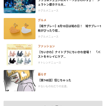
ラッコ＆ジュゴンのスイーツがかわいすぎ！ シ
ェラトン都ホテル大...
＃グルメニュース
グルメ
【鳩サブレー】8月10日は鳩の日！ 鳩サブレー1
枚がぴったり収...
＃グルメニュース
ファッション
【ちいかわ】ナイトブラにちいかわ登場！ 「バ
ストをキレイにケア...
＃トレンドニュース
暮らす
【第748話】信じちゃった
＃ないものねだりの女達。