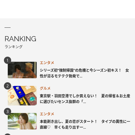
RANKING
ランキング
エンタメ
シリーズ初“強制帰国”の危機と今シーズン初キス！ 女
性が沼るモテテク勃発で...
グルメ
東京駅・羽田空港でしか買えない！ 夏の帰省＆お土産
に選びたいセンス抜群の「...
エンタメ
本能剥き出し、夏の恋がスタート！ タイプの異性に一
直線♡ 早くも走り出す一...