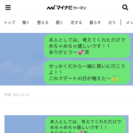
トップ
働く
整える
磨く
恋する
暮らす
占う
メ
作成: 2022.12.14