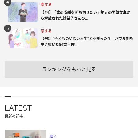
恋する
【#4】「家の呪縛を断ち切りたい」地元の男尊女卑か
ら解放された紗希子さんの...
恋する
【#5】“子どものいない人生”どうだった？ バブル期を
生き抜いた56歳・佐...
ランキングをもっと見る
LATEST
最新の記事
磨く