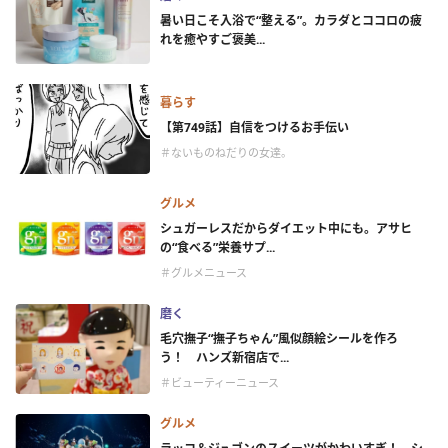
暑い日こそ入浴で“整える”。カラダとココロの疲
れを癒やすご褒美...
暮らす
【第749話】自信をつけるお手伝い
＃ないものねだりの女達。
グルメ
シュガーレスだからダイエット中にも。アサヒ
の“食べる”栄養サプ...
＃グルメニュース
磨く
毛穴撫子“撫子ちゃん”風似顔絵シールを作ろ
う！ ハンズ新宿店で...
＃ビューティーニュース
グルメ