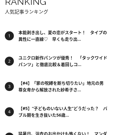
RANKING
人気記事ランキング
本能剥き出し、夏の恋がスタート！ タイプの
異性に一直線♡ 早くも走り出...
ユニクロ新作パンツが優秀！ 「タックワイド
パンツ」と徹底比較＆着回しコ...
【#4】「家の呪縛を断ち切りたい」地元の男
尊女卑から解放された紗希子さ...
【#5】“子どものいない人生”どうだった？ バ
ブル期を生き抜いた56歳...
猛暑日、浴衣のお出かけも怖くない！ マンダ