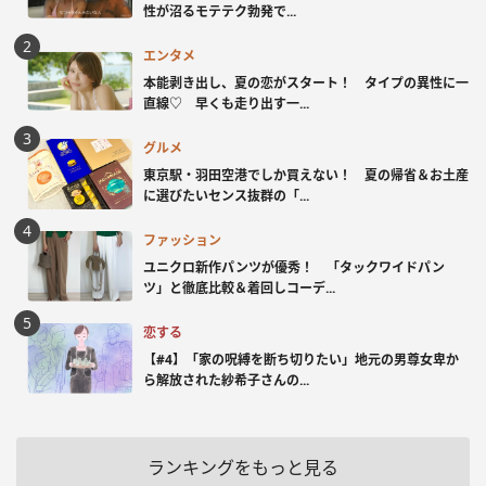
性が沼るモテテク勃発で...
エンタメ
本能剥き出し、夏の恋がスタート！ タイプの異性に一
直線♡ 早くも走り出す一...
グルメ
東京駅・羽田空港でしか買えない！ 夏の帰省＆お土産
に選びたいセンス抜群の「...
ファッション
ユニクロ新作パンツが優秀！ 「タックワイドパン
ツ」と徹底比較＆着回しコーデ...
恋する
【#4】「家の呪縛を断ち切りたい」地元の男尊女卑か
ら解放された紗希子さんの...
ランキングをもっと見る