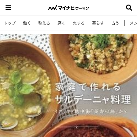
トップ
働く
整える
磨く
恋する
暮らす
占う
メ