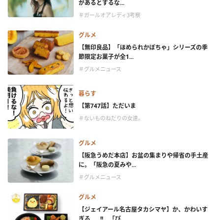
があるとするな...
＃ガールオアレディ3考察
グルメ
【無印良品】「ほめられかぼちゃ」シリーズの季
節限定お菓子が全1...
＃グルメニュース
暮らす
【第747話】ただいま
＃ないものねだりの女達。
グルメ
【阪急うめだ本店】お盆の集まりや帰省の手土産
に。「阪急の夏みや...
＃グルメニュース
グルメ
【ジェイアール名古屋タカシマヤ】か、かわいす
ぎる……!! 「ぴ...