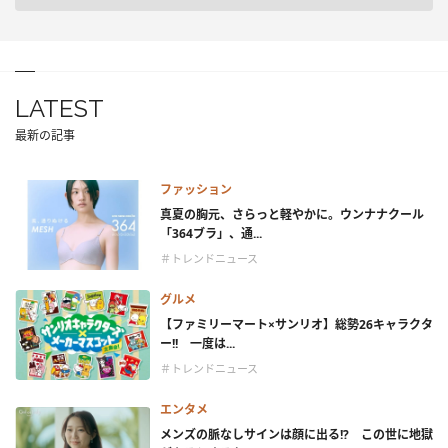
LATEST
最新の記事
ファッション
真夏の胸元、さらっと軽やかに。ウンナナクール
「364ブラ」、通...
＃トレンドニュース
グルメ
【ファミリーマート×サンリオ】総勢26キャラクタ
ー!! 一度は...
＃トレンドニュース
エンタメ
メンズの脈なしサインは顔に出る!? この世に地獄