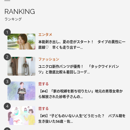
RANKING
ランキング
エンタメ
本能剥き出し、夏の恋がスタート！ タイプの異性に一
直線♡ 早くも走り出す一...
ファッション
ユニクロ新作パンツが優秀！ 「タックワイドパン
ツ」と徹底比較＆着回しコーデ...
恋する
【#4】「家の呪縛を断ち切りたい」地元の男尊女卑か
ら解放された紗希子さんの...
恋する
【#5】“子どものいない人生”どうだった？ バブル期を
生き抜いた56歳・佐...