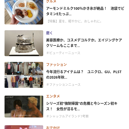
グルメ
アーモンドミルク100％かき氷が絶品！ 池袋でビ
タミンEたっぷ...
【特集】夏を、軽やかに、おしゃれに。
磨く
美容医療か、コスメデコルテか。エイジングケア
クリームもここまで...
＃ビューティーニュース
ファッション
今年流行るアイテムは？ ユニクロ、GU、PLST
の2026年秋...
＃ファッションニュース
エンタメ
シリーズ初“強制帰国”の危機と今シーズン初キ
ス！ 女性が沼るモ...
＃シャッフルアイランド7考察
おでかけ