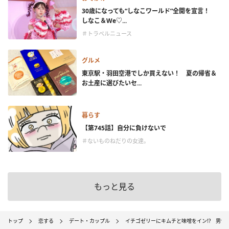
30歳になっても“しなこワールド”全開を宣言！
しなこ＆We♡...
＃トラベルニュース
グルメ
東京駅・羽田空港でしか買えない！ 夏の帰省＆
お土産に選びたいセ...
暮らす
【第745話】自分に負けないで
＃ないものねだりの女達。
もっと見る
トップ
恋する
デート・カップル
イチゴゼリーにキムチと味噌をイン!? 男性