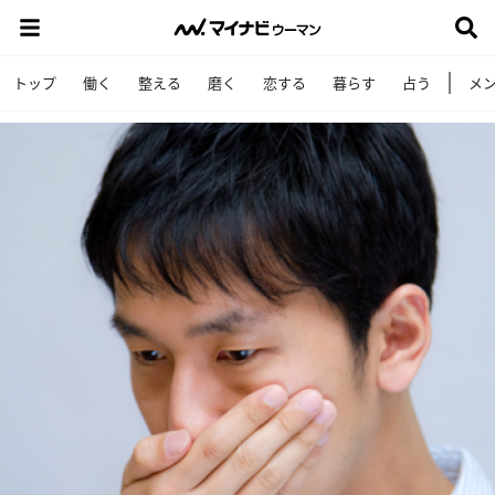
トップ
働く
整える
磨く
恋する
暮らす
占う
メ