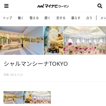
トップ
働く
整える
磨く
恋する
暮らす
占う
メ
シャルマンシーナTOKYO
作成: 2013.11.21