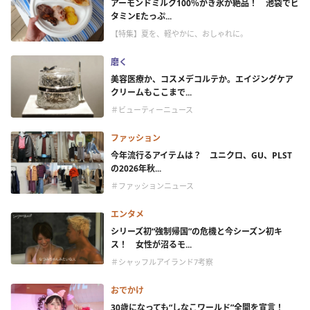
アーモンドミルク100％かき氷が絶品！ 池袋でビ
タミンEたっぷ...
【特集】夏を、軽やかに、おしゃれに。
磨く
美容医療か、コスメデコルテか。エイジングケア
クリームもここまで...
＃ビューティーニュース
ファッション
今年流行るアイテムは？ ユニクロ、GU、PLST
の2026年秋...
＃ファッションニュース
エンタメ
シリーズ初“強制帰国”の危機と今シーズン初キ
ス！ 女性が沼るモ...
＃シャッフルアイランド7考察
おでかけ
30歳になっても“しなこワールド”全開を宣言！