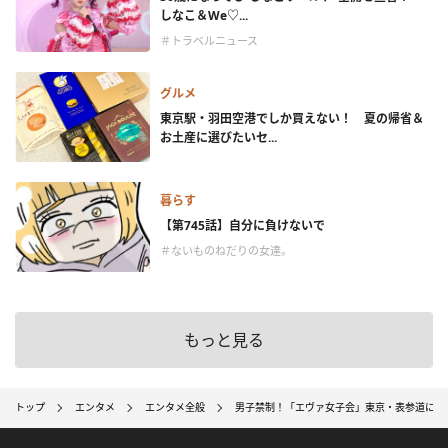
しなこ＆We♡...
＃トラベルニュース
グルメ
東京駅・羽田空港でしか買えない！ 夏の帰省＆
お土産に選びたいセ...
暮らす
【第745話】自分に負けないで
＃ないものねだりの女達。
もっと見る
トップ
エンタメ
エンタメ全般
男子禁制！「エヴァ女子会」東京・表参道にて