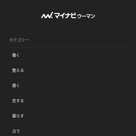
カテゴリー
働く
整える
磨く
恋する
暮らす
占う