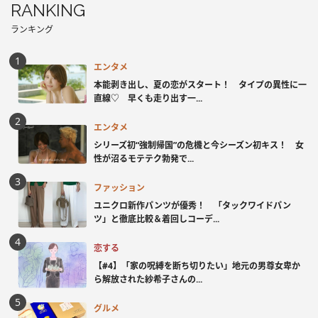
RANKING
ランキング
エンタメ
本能剥き出し、夏の恋がスタート！ タイプの異性に一
直線♡ 早くも走り出す一...
エンタメ
シリーズ初“強制帰国”の危機と今シーズン初キス！ 女
性が沼るモテテク勃発で...
ファッション
ユニクロ新作パンツが優秀！ 「タックワイドパン
ツ」と徹底比較＆着回しコーデ...
恋する
【#4】「家の呪縛を断ち切りたい」地元の男尊女卑か
ら解放された紗希子さんの...
グルメ