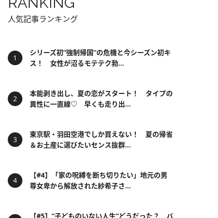
RANKING
人気記事ランキング
シリーズ初“強制帰国”の危機と今シーズン初キ
ス！ 女性が沼るモテテク勃...
本能剥き出し、夏の恋がスタート！ タイプの
異性に一直線♡ 早くも走り出...
東京駅・羽田空港でしか買えない！ 夏の帰省
＆お土産に選びたいセンス抜群...
【#4】「家の呪縛を断ち切りたい」地元の男
尊女卑から解放された紗希子さ...
【#5】“子どものいない人生”どうだった？ バ