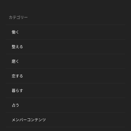
カテゴリー
働く
整える
磨く
恋する
暮らす
占う
メンバーコンテンツ