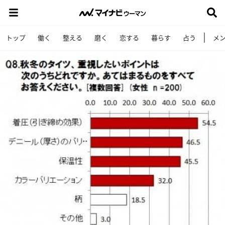
トップ
働く
整える
磨く
恋する
暮らす
占う
メ