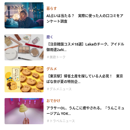
暮らす
AI占いは当たる？ 実際に使った人の口コミをア
ンケート調査
磨く
【注目韓国コスメ18選】Lakaのチーク、アイドル
御用達2aN...
＃美欲トーク
グルメ
【東京駅】帰省土産を探している人必見！ 東京
ばな奈が夏の特別企...
＃グルメニュース
おでかけ
アラサーOL、うんこに癒やされる。『うんこミュ
ージアム YOK...
＃トラベルニュース