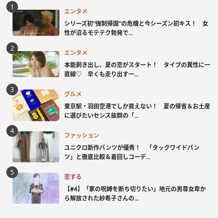
エンタメ
シリーズ初“強制帰国”の危機と今シーズン初キス！ 女
性が沼るモテテク勃発で...
エンタメ
本能剥き出し、夏の恋がスタート！ タイプの異性に一
直線♡ 早くも走り出す一...
グルメ
東京駅・羽田空港でしか買えない！ 夏の帰省＆お土産
に選びたいセンス抜群の「...
ファッション
ユニクロ新作パンツが優秀！ 「タックワイドパン
ツ」と徹底比較＆着回しコーデ...
恋する
【#4】「家の呪縛を断ち切りたい」地元の男尊女卑か
ら解放された紗希子さんの...