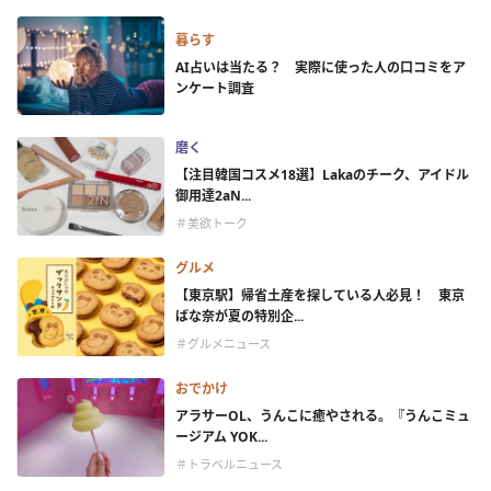
暮らす
AI占いは当たる？ 実際に使った人の口コミをア
ンケート調査
磨く
【注目韓国コスメ18選】Lakaのチーク、アイドル
御用達2aN...
＃美欲トーク
グルメ
【東京駅】帰省土産を探している人必見！ 東京
ばな奈が夏の特別企...
＃グルメニュース
おでかけ
アラサーOL、うんこに癒やされる。『うんこミュ
ージアム YOK...
＃トラベルニュース