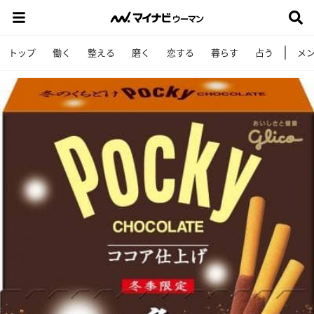
トップ
働く
整える
磨く
恋する
暮らす
占う
メ