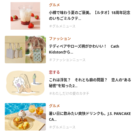
グルメ
小樽で味わう夏のご褒美。【ルタオ】18周年記念
のいちごミルクテ...
＃グルメニュース
ファッション
テディベアやローズ柄がかわいい！ Cath
Kidstonから...
＃ファッションニュース
恋する
これは浮気？ それとも癖の問題？ 恋人の“ある
秘密”を知った2...
＃わたしだけの愛のカタチ
グルメ
暑い日に飲みたい爽快ドリンクも。J.S. PANCAKE
CA...
＃グルメニュース