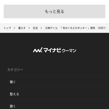
もっと見る
トップ
暮らす
生活
江崎グリコ、『 冬のくちどけポッキー 』発売 10月15
カテゴリー
働く
整える
磨く