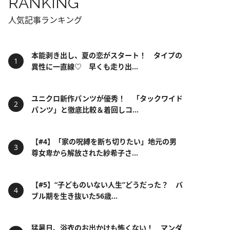
RANKING
人気記事ランキング
本能剥き出し、夏の恋がスタート！ タイプの
異性に一直線♡ 早くも走り出...
ユニクロ新作パンツが優秀！ 「タックワイド
パンツ」と徹底比較＆着回しコ...
【#4】「家の呪縛を断ち切りたい」地元の男
尊女卑から解放された紗希子さ...
【#5】“子どものいない人生”どうだった？ バ
ブル期を生き抜いた56歳...
猛暑日、浴衣のお出かけも怖くない！ マンダ