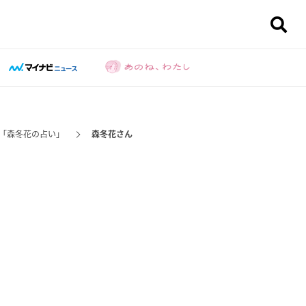
「森冬花の占い」
森冬花さん