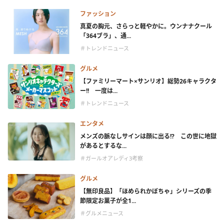
ファッション
真夏の胸元、さらっと軽やかに。ウンナナクール
「364ブラ」、通...
＃トレンドニュース
グルメ
【ファミリーマート×サンリオ】総勢26キャラクタ
ー!! 一度は...
＃トレンドニュース
エンタメ
メンズの脈なしサインは顔に出る!? この世に地獄
があるとするな...
＃ガールオアレディ3考察
グルメ
【無印良品】「ほめられかぼちゃ」シリーズの季
節限定お菓子が全1...
＃グルメニュース