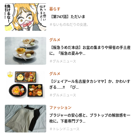
暮らす
【第747話】ただいま
＃ないものねだりの女達。
グルメ
【阪急うめだ本店】お盆の集まりや帰省の手土産
に。「阪急の夏みや...
＃グルメニュース
グルメ
【ジェイアール名古屋タカシマヤ】か、かわいす
ぎる……!! 「ぴ...
＃グルメニュース
ファッション
ブラジャーの安心感と、ブラトップの解放感を一
枚に。下着専門ブラ...
＃トレンドニュース