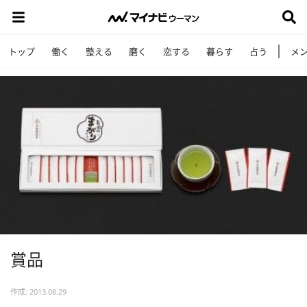
トップ
働く
整える
磨く
恋する
暮らす
占う
メ
賞品
作成: 2013.08.29