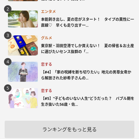
エンタメ
本能剥き出し、夏の恋がスタート！ タイプの異性に一
直線♡ 早くも走り出す一...
グルメ
東京駅・羽田空港でしか買えない！ 夏の帰省＆お土産
に選びたいセンス抜群の「...
恋する
【#4】「家の呪縛を断ち切りたい」地元の男尊女卑か
ら解放された紗希子さんの...
恋する
【#5】“子どものいない人生”どうだった？ バブル期を
生き抜いた56歳・佐...
ランキングをもっと見る