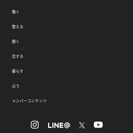
働く
整える
磨く
恋する
暮らす
占う
メンバーコンテンツ