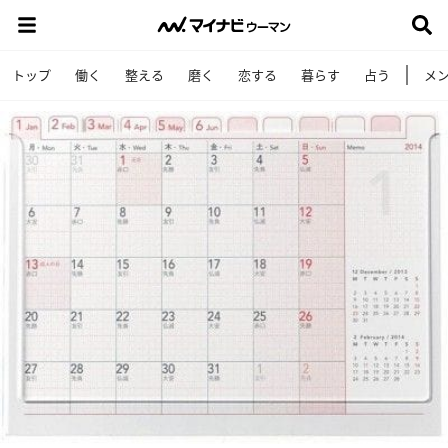
トップ
働く
整える
磨く
恋する
暮らす
占う
メ