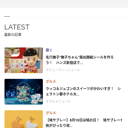
LATEST
最新の記事
磨く
毛穴撫子“撫子ちゃん”風似顔絵シールを作ろ
う！ ハンズ新宿店で...
＃ビューティーニュース
グルメ
ラッコ＆ジュゴンのスイーツがかわいすぎ！ シ
ェラトン都ホテル大...
＃グルメニュース
グルメ
【鳩サブレー】8月10日は鳩の日！ 鳩サブレー1
枚がぴったり収...