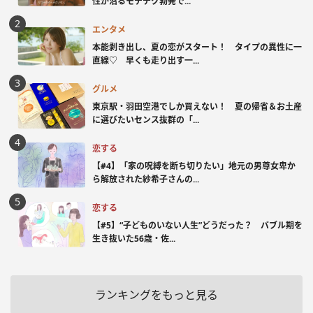
性が沼るモテテク勃発で...
エンタメ
本能剥き出し、夏の恋がスタート！ タイプの異性に一
直線♡ 早くも走り出す一...
グルメ
東京駅・羽田空港でしか買えない！ 夏の帰省＆お土産
に選びたいセンス抜群の「...
恋する
【#4】「家の呪縛を断ち切りたい」地元の男尊女卑か
ら解放された紗希子さんの...
恋する
【#5】“子どものいない人生”どうだった？ バブル期を
生き抜いた56歳・佐...
ランキングをもっと見る