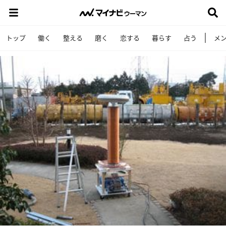
トップ
働く
整える
磨く
恋する
暮らす
占う
メ