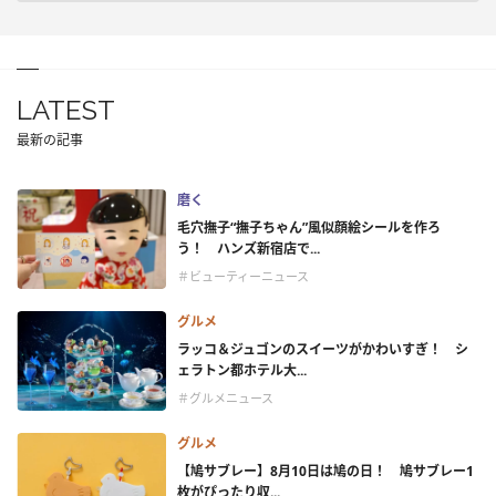
LATEST
最新の記事
磨く
毛穴撫子“撫子ちゃん”風似顔絵シールを作ろ
う！ ハンズ新宿店で...
＃ビューティーニュース
グルメ
ラッコ＆ジュゴンのスイーツがかわいすぎ！ シ
ェラトン都ホテル大...
＃グルメニュース
グルメ
【鳩サブレー】8月10日は鳩の日！ 鳩サブレー1
枚がぴったり収...