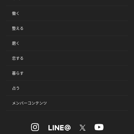
働く
整える
磨く
恋する
暮らす
占う
メンバーコンテンツ