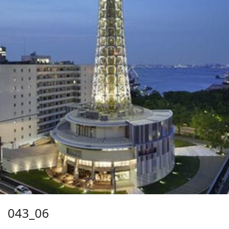
043_06