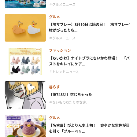
＃グルメニュース
グルメ
【鳩サブレー】8月10日は鳩の日！ 鳩サブレー1
枚がぴったり収...
＃グルメニュース
ファッション
【ちいかわ】ナイトブラにちいかわ登場！ 「バ
ストをキレイにケア...
＃トレンドニュース
暮らす
【第748話】信じちゃった
＃ないものねだりの女達。
グルメ
【名古屋】ぴよりん史上初！ 爽やかな紫色が目
を引く「ブルーベリ...