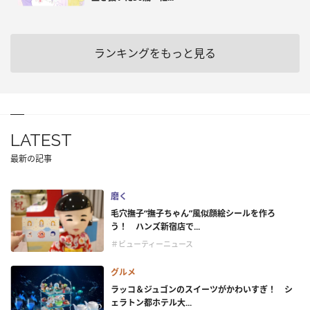
ランキングをもっと見る
LATEST
最新の記事
磨く
毛穴撫子“撫子ちゃん”風似顔絵シールを作ろ
う！ ハンズ新宿店で...
＃ビューティーニュース
グルメ
ラッコ＆ジュゴンのスイーツがかわいすぎ！ シ
ェラトン都ホテル大...