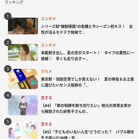
ランキング
エンタメ
シリーズ初“強制帰国”の危機と今シーズン初キス！ 女
性が沼るモテテク勃発で...
エンタメ
本能剥き出し、夏の恋がスタート！ タイプの異性に一
直線♡ 早くも走り出す一...
グルメ
東京駅・羽田空港でしか買えない！ 夏の帰省＆お土産
に選びたいセンス抜群の「...
恋する
【#4】「家の呪縛を断ち切りたい」地元の男尊女卑か
ら解放された紗希子さんの...
恋する
【#5】“子どものいない人生”どうだった？ バブル期を
生き抜いた56歳・佐...