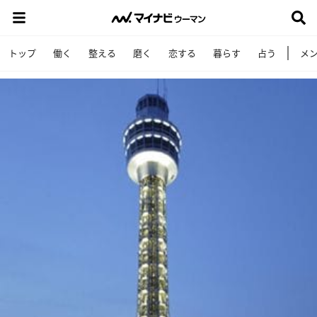
トップ
働く
整える
磨く
恋する
暮らす
占う
メ