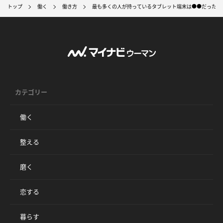
トップ
働く
働き方
最も多くの人が持っているタブレット端末は●●だった!-
カテゴリー
働く
整える
磨く
恋する
暮らす