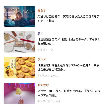
暮らす
AI占いは当たる？ 実際に使った人の口コミをア
ンケート調査
磨く
【注目韓国コスメ18選】Lakaのチーク、アイドル
御用達2aN...
＃美欲トーク
グルメ
【東京駅】帰省土産を探している人必見！ 東京
ばな奈が夏の特別企...
＃グルメニュース
おでかけ
アラサーOL、うんこに癒やされる。『うんこミュ
ージアム YOK...
＃トラベルニュース