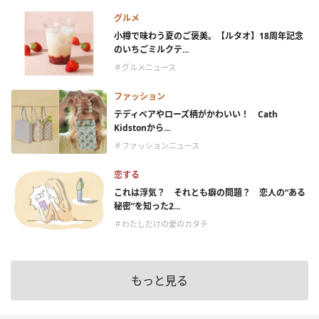
グルメ
小樽で味わう夏のご褒美。【ルタオ】18周年記念
のいちごミルクテ...
＃グルメニュース
ファッション
テディベアやローズ柄がかわいい！ Cath
Kidstonから...
＃ファッションニュース
恋する
これは浮気？ それとも癖の問題？ 恋人の“ある
秘密”を知った2...
＃わたしだけの愛のカタチ
もっと見る