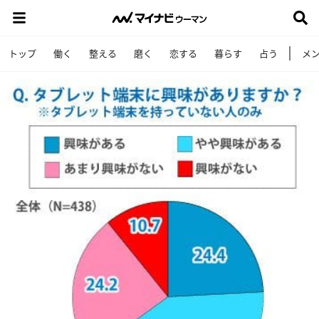
トップ
働く
整える
磨く
恋する
暮らす
占う
メ