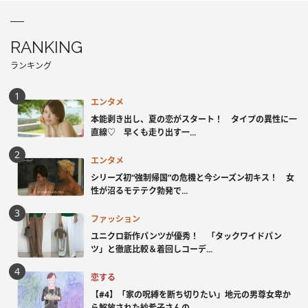
RANKING
ランキング
エンタメ
本能剥き出し、夏の恋がスタート！ タイプの異性に一
直線♡ 早くも走り出す一...
エンタメ
シリーズ初“強制帰国”の危機と今シーズン初キス！ 女
性が沼るモテテク勃発で...
ファッション
ユニクロ新作パンツが優秀！ 「タックワイドパン
ツ」と徹底比較＆着回しコーデ...
恋する
【#4】「家の呪縛を断ち切りたい」地元の男尊女卑か
ら解放された紗希子さんの...