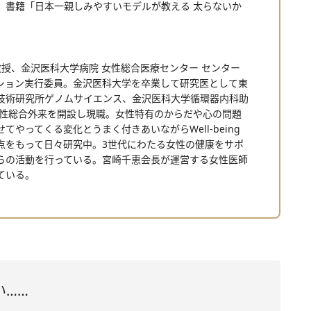
。書籍「日本一親しみやすいモデルが教える 太らないか
教授、金沢医科大学病院 女性総合医療センター センター
ション実行委員。金沢医科大学を卒業して研究医として東
技術研究所ゲノムサイエンス、金沢医科大学循環器内科助
女性総合外来を開設し現職。女性特有のからだや心の問題
やってくる変化とうまく付きあいながらWell-being
点をもって日々研究中。3世代にわたる女性の健康をサポ
らの活動を行っている。宮崎千恵会長が運営する女性医師
ている。
い……