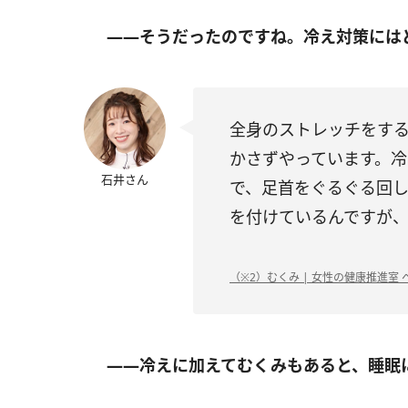
――そうだったのですね。冷え対策には
全身のストレッチをす
かさずやっています。
石井さん
で、足首をぐるぐる回
を付けているんですが
（※2）むくみ | 女性の健康推進室 ヘ
――冷えに加えてむくみもあると、睡眠