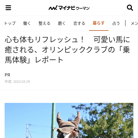
暮らす
トップ
働く
整える
磨く
恋する
占う
メ
心も体もリフレッシュ！ 可愛い馬に
癒される、オリンピッククラブの「乗
馬体験」レポート
PR
作成: 2023.03.29