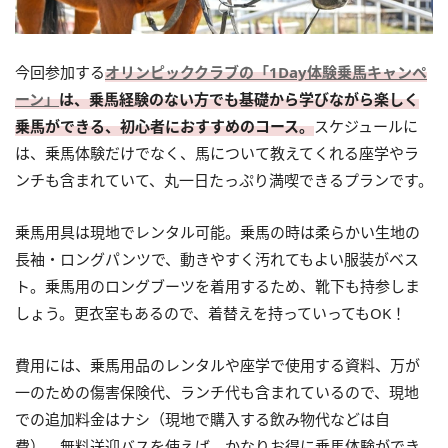
今回参加する
オリンピッククラブの「1Day体験乗馬キャンペ
ーン」
は、乗馬経験のない方でも基礎から学びながら楽しく
乗馬ができる、初心者におすすめのコース。
スケジュールに
は、乗馬体験だけでなく、馬について教えてくれる座学やラ
ンチも含まれていて、丸一日たっぷり満喫できるプランです。
乗馬用具は現地でレンタル可能。乗馬の時は柔らかい生地の
長袖・ロングパンツで、動きやすく汚れてもよい服装がベス
ト。乗馬用のロングブーツを着用するため、靴下も持参しま
しょう。更衣室もあるので、着替えを持っていってもOK！
費用には、乗馬用品のレンタルや座学で使用する資料、万が
一のための傷害保険代、ランチ代も含まれているので、現地
での追加料金はナシ（現地で購入する飲み物代などは自
費）。無料送迎バスを使えば、かなりお得に乗馬体験ができ