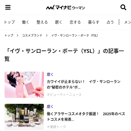
トップ
働く
整える
磨く
恋する
暮らす
占う
メ
トップ
コスメブランド
イヴ・サンローラン・ボーテ（YSL）
「イヴ・サンローラン・ボーテ（YSL）」の記事一
覧
磨く
カワイイが止まらない！ イヴ・サンローラン
の“秘密のホテル”ポ...
＃ビューティーニュース
磨く
働くアラサーコスメオタク厳選！ 2025年のベス
トコスメを発表...
＃美欲トーク