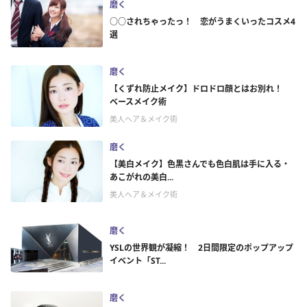
磨く
○○されちゃったっ！ 恋がうまくいったコスメ4
選
磨く
【くずれ防止メイク】ドロドロ顔とはお別れ！
ベースメイク術
美人ヘア＆メイク術
磨く
【美白メイク】色黒さんでも色白肌は手に入る・ ︎
あこがれの美白...
美人ヘア＆メイク術
磨く
YSLの世界観が凝縮！ 2日間限定のポップアップ
イベント「ST...
磨く