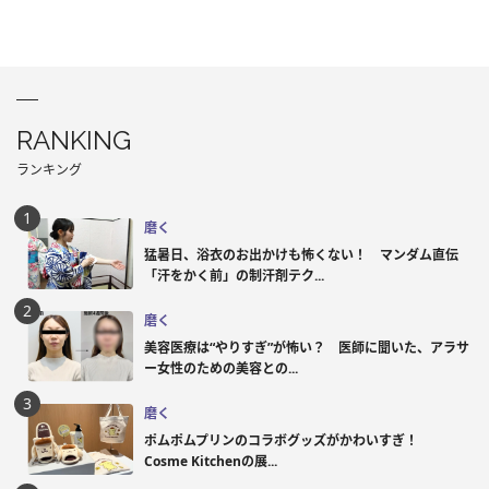
RANKING
ランキング
磨く
猛暑日、浴衣のお出かけも怖くない！ マンダム直伝
「汗をかく前」の制汗剤テク...
磨く
美容医療は“やりすぎ”が怖い？ 医師に聞いた、アラサ
ー女性のための美容との...
磨く
ポムポムプリンのコラボグッズがかわいすぎ！
Cosme Kitchenの展...