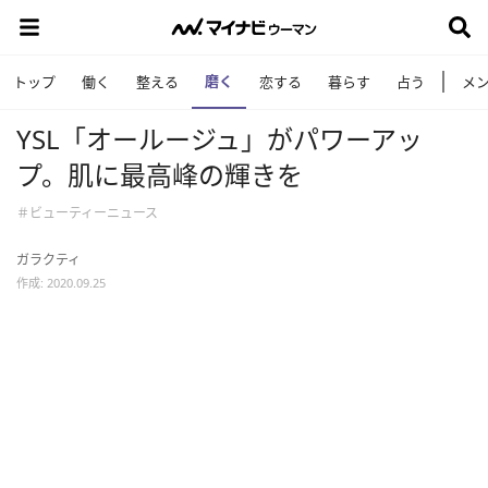
磨く
トップ
働く
整える
恋する
暮らす
占う
メ
YSL「オールージュ」がパワーアッ
プ。肌に最高峰の輝きを
＃ビューティーニュース
ガラクティ
作成: 2020.09.25