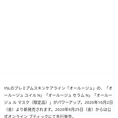
YSLのプレミアムスキンケアライン「オールージュ」の、「オ
ールージュ ユイル
N
」「オールージュ セラム
N
」「オールー
ジュ ル マスク（限定品）」がパワーアップ。
2020
年
10
月
2
日
（金）より新発売されます。
2020
年
9
月
25
日（金）からは公
式オンライン ブティックにて先行発売。