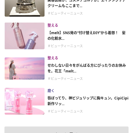
美容医療か、コスメデコルテか。エイジングケア
クリームもここまで...
＃ビューティーニュース
整える
【melt】SNS発の“付け替えDIY”から着想！ 髪
の化粧水...
＃ビューティーニュース
整える
せわしない日々をがんばる方にぴったりのお休み
を。花王「melt...
＃ビューティーニュース
磨く
唇ぽってり、神ビジュリップに胸キュン。CipiCipi
新作リッ...
＃ビューティーニュース