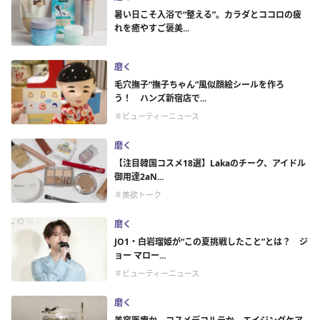
暑い日こそ入浴で“整える”。カラダとココロの疲
れを癒やすご褒美...
磨く
毛穴撫子“撫子ちゃん”風似顔絵シールを作ろ
う！ ハンズ新宿店で...
＃ビューティーニュース
磨く
【注目韓国コスメ18選】Lakaのチーク、アイドル
御用達2aN...
＃美欲トーク
磨く
JO1・白岩瑠姫が“この夏挑戦したこと”とは？ ジ
ョー マロー...
＃ビューティーニュース
磨く