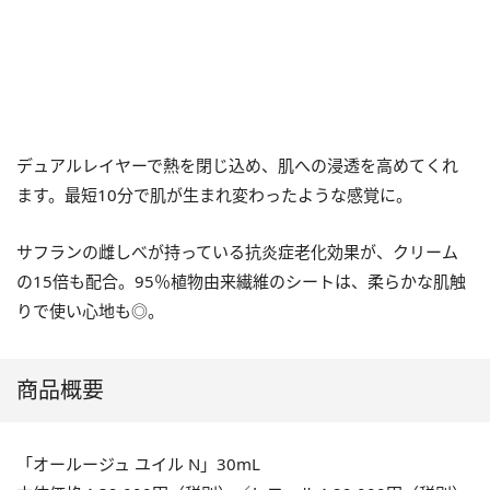
デュアルレイヤーで熱を閉じ込め、肌への浸透を高めてくれ
ます。最短
10
分で肌が生まれ変わったような感覚に。
サフランの雌しべが持っている抗炎症老化効果が、クリーム
の
15
倍も配合。
95
％植物由来繊維のシートは、柔らかな肌触
りで使い心地も◎。
商品概要
「オールージュ ユイル
N」30mL