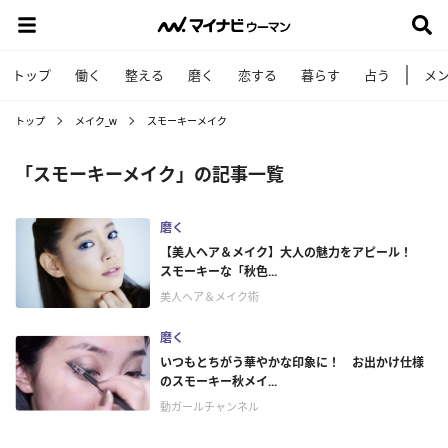
トップ
働く
整える
磨く
恋する
暮らす
占う
メ
トップ
メイク_w
スモーキーメイク
「スモーキーメイク」の記事一覧
磨く
【美人ヘア＆メイク】大人の魅力をアピール！
スモーキーな「秋色...
美人ヘア＆メイク術
磨く
いつもとちがう華やかな印象に！ お出かけ仕様
のスモーキー秋メイ...
動ガールチャンネル