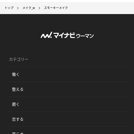
トップ
メイク_w
スモーキーメイク
カテゴリー
働く
整える
磨く
恋する
暮らす