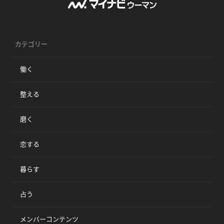
カテゴリー
働く
整える
磨く
恋する
暮らす
占う
メンバーコンテンツ