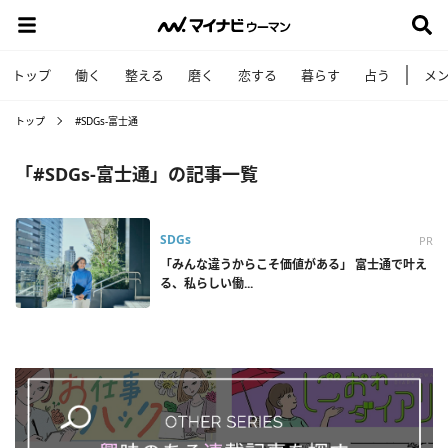
トップ
働く
整える
磨く
恋する
暮らす
占う
メ
トップ
#SDGs-富士通
「#SDGs-富士通」の記事一覧
SDGs
PR
「みんな違うからこそ価値がある」 富士通で叶え
る、私らしい働...