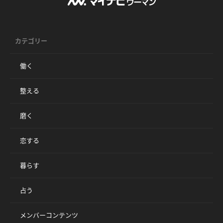
カテゴリー
働く
整える
磨く
恋する
暮らす
占う
メンバーコンテンツ