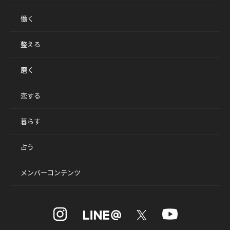
働く
整える
磨く
恋する
暮らす
占う
メンバーコンテンツ